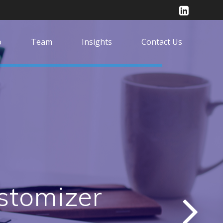
o
Team
Insights
Contact Us
ustomizer