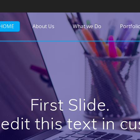
HOME
About Us
What we Do
Portfoli
First Slide.
edit this text in c