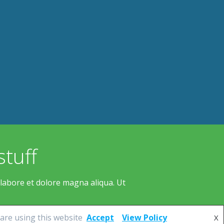
stuff
 labore et dolore magna aliqua. Ut
are using this website
Accept
View Policy
X