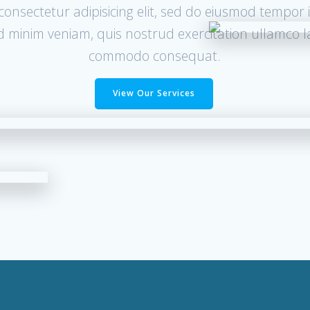
onsectetur adipisicing elit, sed do eiusmod tempor 
minim veniam, quis nostrud exercitation ullamco lab
commodo consequat.
View Our Services