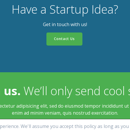
Have a Startup Idea?
Get in touch with us!
Contact Us
 us.
We’ll only send cool 
ctetur adipisicing elit, sed do eiusmod tempor incididunt ut
enim ad minim veniam, quis nostrud exercitation.
erience. We'll assume you accept this policy as long as you 